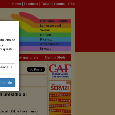
|
|
|
|
Home
Facebook
Twitter
Youtube
RSS
Chi siamo - Statuto
Le nostre sedi
Servizi
Iscriviti
Ricerca
unzionalità
Area Stampa
, ci
Privacy
di questi
a USB
Internazionale
Centro Studi
azione
i cookie
l presidio di
ndacali USB e Fials hanno