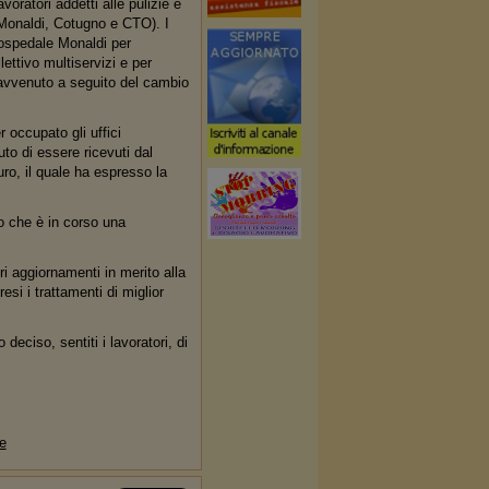
voratori addetti alle pulizie e
 (Monaldi, Cotugno e CTO). I
l'ospedale Monaldi per
llettivo multiservizi e per
o avvenuto a seguito del cambio
 occupato gli uffici
to di essere ricevuti dal
uro, il quale ha espresso la
to che è in corso una
i aggiornamenti in merito alla
esi i trattamenti di miglior
eciso, sentiti i lavoratori, di
e