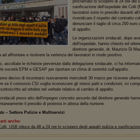
proclamato lo sciopero di 24 ore dei la
sanificazione dell'ospedale dei Colli
lavoratori sono in presidio davanti al
rivendicare il rispetto del contratto co
denunciare il taglio di circa 200 eur
di appalto.
Le organizzazioni sindacali, dopo aver
dell'ospedale, hanno chiesto ed ottenu
direttore generale, dr. Maurizio Di Ma
tà ad affrontare e risolvere la vertenza dei lavoratori in modo positivo.
ro, ascoltate le richieste pervenute dalla delegazione sindacale, ci ha informa
 le società EPM e GESAP per riportare un clima di serenità sull'appalto.
hanno deciso di incontrarsi nuovamente mercoledì 30 marzo per ricevere ulterior
re se il consorzio CSI voglia riconoscere gli stessi patti e condizioni, ivi compr
ottoscritto ad ottobre nel verbale relativo al cambio di appalto.
indacali preso atto dell'impegno concreto assunto dal direttore generale hanno d
neamente il presidio di protesta in attesa della riunione.
o – Settore Pulizie e Multiservizi
arti anche:
olli, USB riduce da 48 a 24 ore lo sciopero degli appalti pulizia e sanificazion