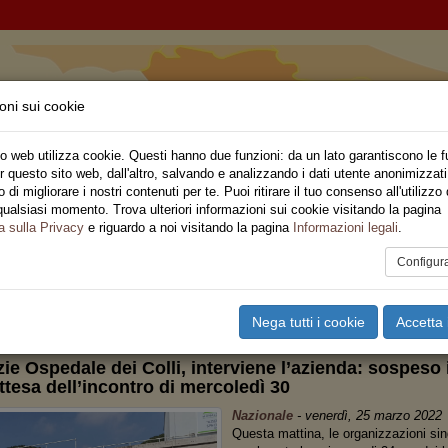
oni sui cookie
ia
o web utilizza cookie. Questi hanno due funzioni: da un lato garantiscono le f
r questo sito web, dall'altro, salvando e analizzando i dati utente anonimizzati
ne Regionale
di migliorare i nostri contenuti per te. Puoi ritirare il tuo consenso all'utilizzo 
qualsiasi momento. Trova ulteriori informazioni sui cookie visitando la pagina
o
Privato
Territori
Sociale
Speciali
Multimedia
Are
a sulla Privacy
e riguardo a noi visitando la pagina
Informazioni legali
.
Configur
tampa
Email
Pdf
derazione Regionale
,
Napoli
Nega tutti i cookie
Accetta 
ie Ospedale dei Colli, interviene l’azienda: sospeso i
ttesa dell’incontro di mercoledì 30
Nazionale
-
venerdì, 25 marzo 2022
Questa mattina, le organizzazioni si