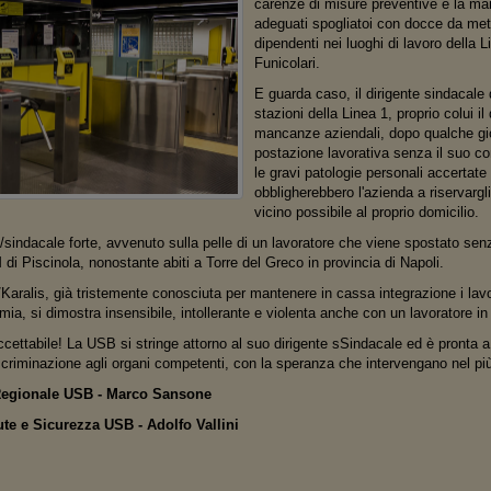
carenze di misure preventive e la ma
adeguati spogliatoi con docce da mett
dipendenti nei luoghi di lavoro della 
Funicolari.
E guarda caso, il dirigente sindacale
stazioni della Linea 1, proprio colui i
mancanze aziendali, dopo qualche gi
postazione lavorativa senza il suo c
le gravi patologie personali accertat
obbligherebbero l'azienda a riservargli
vicino possibile al proprio domicilio.
/sindacale forte, avvenuto sulla pelle di un lavoratore che viene spostato sen
di Piscinola, nonostante abiti a Torre del Greco in provincia di Napoli.
Karalis, già tristemente conosciuta per mantenere in cassa integrazione i lavo
a, si dimostra insensibile, intollerante e violenta anche con un lavoratore in
ccettabile! La USB si stringe attorno al suo dirigente sSindacale ed è pronta 
criminazione agli organi competenti, con la speranza che intervengano nel pi
egionale USB - Marco Sansone
te e Sicurezza USB - Adolfo Vallini