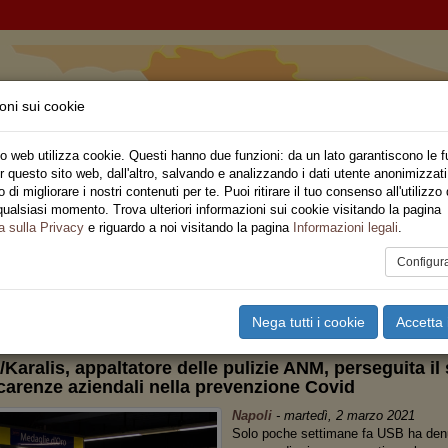
oni sui cookie
ia
o web utilizza cookie. Questi hanno due funzioni: da un lato garantiscono le f
r questo sito web, dall'altro, salvando e analizzando i dati utente anonimizzati
ne Regionale
di migliorare i nostri contenuti per te. Puoi ritirare il tuo consenso all'utilizzo 
qualsiasi momento. Trova ulteriori informazioni sui cookie visitando la pagina
o
Privato
Territori
Sociale
Speciali
Multimedia
Are
a sulla Privacy
e riguardo a noi visitando la pagina
Informazioni legali
.
Configur
tampa
Email
Pdf
mpania
,
Federazione Regionale
,
Napoli
Nega tutti i cookie
Accetta 
Karalis, appaltatore delle pulizie ANM, perseguita il
carenze aziendali nella prevenzione Covid
Napoli
-
martedì, 2 marzo 2021
Solo poche settimane fa USB ha denu