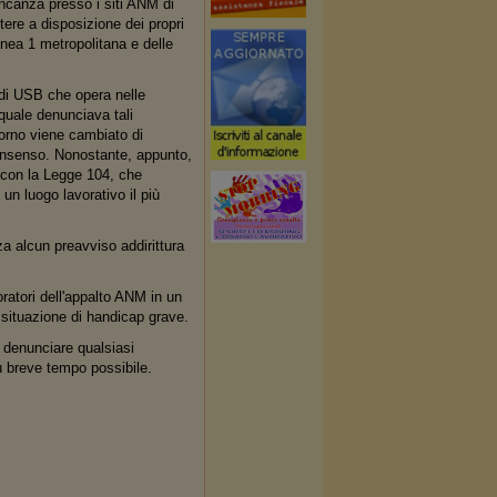
ncanza presso i siti ANM di
ere a disposizione dei propri
Linea 1 metropolitana e delle
 di USB che opera nelle
l quale denunciava tali
orno viene cambiato di
onsenso. Nonostante, appunto,
e con la Legge 104, che
 un luogo lavorativo il più
za alcun preavviso addirittura
ratori dell'appalto ANM in un
 situazione di handicap grave.
a denunciare qualsiasi
ù breve tempo possibile.