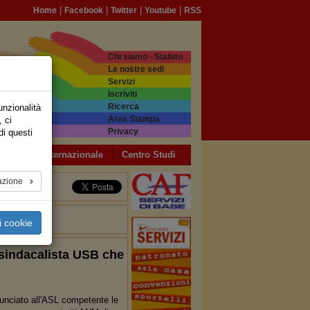
|
|
|
|
Home
Facebook
Twitter
Youtube
RSS
Chi siamo - Statuto
Le nostre sedi
Servizi
Iscriviti
Ricerca
unzionalità
Area Stampa
, ci
Privacy
di questi
a USB
Internazionale
Centro Studi
azione
i cookie
 sindacalista USB che
nciato all'ASL competente le