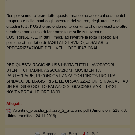
Non possiamo tollerare tutto questo, mai come adesso il destino del
trasporto è nelle mani degli operatori del settore, degli utenti e dei
cittadini tutti, l’ USB è profondamente convinta che non esistano altre
strade se non quella di fare pressione sulle istituzioni e
COSTRINGERLE, in tutti i modi, ad invertire la rotta rispetto alle
politiche attuali fatte di TAGLI AL SERVIZIO, ai SALARI e
PRECARIZZAZIONE DEI LIVELLI OCCUPAZIONALI.
PER QUESTA RAGIONE USB INVITA TUTTI I LAVORATORI,
UTENTI, CITTADINI, ASSOCIAZIONI, MOVIMENTI A
PARTECIPARE, IN CONCOMITANZA CON L’INCONTRO TRA IL
SINDACO DE MAGISTRIS E LE ORGANIZZAZIONI SINDACALI, AD
UN PRESIDIO SOTTO PALAZZO S. GIACOMO MARTEDI’ 29
NOVEMBRE ALLE ORE 18.00.
Allegati:
Volantino_presidio_palazzo_S_Giacomo.pdf
(Dimensioni: 215 KB,
Ultima modifica: 24.11.2016)
Stampa
Email
Pdf