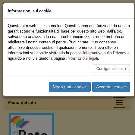
Informazioni sui cookie
Chi siamo - Statuto
Le nostre sedi
Questo sito web utilizza cookie. Questi hanno due funzioni: da un lato
Servizi
garantiscono le funzionalità di base per questo sito web, dall'altro,
Iscriviti
salvando e analizzando i dati utente anonimizzati, ci permettono di
Ricerca
migliorare i nostri contenuti per te. Puoi ritirare il tuo consenso
Area Stampa
all'utilizzo di questi cookie in qualsiasi momento. Trova ulteriori
Privacy
informazioni sui cookie visitando la pagina
Informativa sulla Privacy
e
Federazione Regionale USB
riguardo a noi visitando la pagina
Informazioni legali
.
Campania
Configurazione
Toggle
Nega tutti i cookie
Accetta i cookie
navigation
Menu del sito
Toggle
navigati