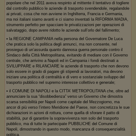
popolare che nel 2011 aveva respinto al mittente il tentativo di togliere
dal controllo pubblico le aziende di trasporto svendendole, regalandole
ai privati, cosa che non avviene in Inghilterra, Francia e Germania,
ma noi italiani siamo avanti e ci siamo inventati la RIFORMA MADIA,
strumento perfetto per spacciare le privatizzazioni per operazioni di
salvataggio, dopo avere ridotto le aziende sull’orlo del fallimento;
• la REGIONE CAMPANIA nella persona del Governatore De Luca
che pratica solo la politica degli annunci, ma non consente, nel
prosieguo di un’assurda quanto dannosa guerra personale contro il
Sindaco della Città Metropolitana, evitando di mediare con il Governo
centrale, che arrivino a Napoli ed in Campania i fondi destinati a
SVILUPPARE e RILANCIARE le aziende di trasporto che non devono
solo essere in grado di pagare gli stipendi ai lavoratori, ma devono
iniziare una politica di centralità e di vero e sostanziale sviluppo del
trasporto pubblico nel supremo interesse collettivo e generale;
• il COMUNE DI NAPOLI e la CITTA’ METROPOLITANA che, oltre ad
annunciare la sua “disobbedienza” verso un Governo che dimostra
scarsa sensibilità per Napoli come capitale del Mezzogiorno, ma
ancor di più verso l’intero Meridione del Paese, non concretizza le sue
dichiarazioni in azioni di rottura, come quella di sforare il patto di
stabilità, pur di garantire la sopravvivenza non solo del trasporto
pubblico, ma di tutte le partecipate PUBBLICHE del Comune di
Napoli, dimostrando in questo modo, mancanza di consequenzialità
politica.