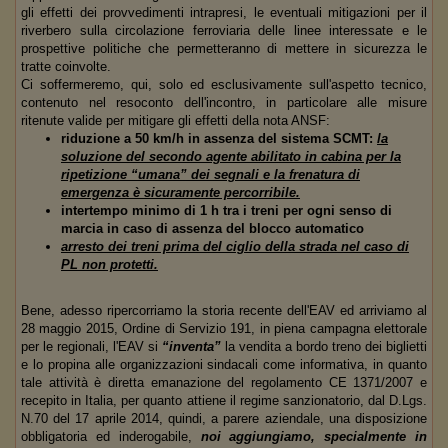
gli effetti dei provvedimenti intrapresi, le eventuali mitigazioni per il
riverbero sulla circolazione ferroviaria delle linee interessate e le
prospettive politiche che permetteranno di mettere in sicurezza le
tratte coinvolte.
Ci soffermeremo, qui, solo ed esclusivamente sull'aspetto tecnico,
contenuto nel resoconto dell'incontro, in particolare alle misure
ritenute valide per mitigare gli effetti della nota ANSF:
riduzione a 50 km/h in assenza del sistema SCMT:
la
soluzione del secondo agente abilitato in cabina per la
ripetizione “umana” dei segnali e la frenatura di
emergenza è sicuramente percorribile.
intertempo minimo di 1 h tra i treni per ogni senso di
marcia in caso di assenza del blocco automatico
arresto dei treni prima del ciglio della strada nel caso di
PL non protetti.
Bene, adesso ripercorriamo la storia recente dell'EAV ed arriviamo al
28 maggio 2015, Ordine di Servizio 191, in piena campagna elettorale
per le regionali, l'EAV si
“inventa”
la vendita a bordo treno dei biglietti
e lo propina alle organizzazioni sindacali come informativa, in quanto
tale attività è diretta emanazione del regolamento CE 1371/2007 e
recepito in Italia, per quanto attiene il regime sanzionatorio, dal D.Lgs.
N.70 del 17 aprile 2014, quindi, a parere aziendale, una disposizione
obbligatoria ed inderogabile,
noi aggiungiamo, specialmente in