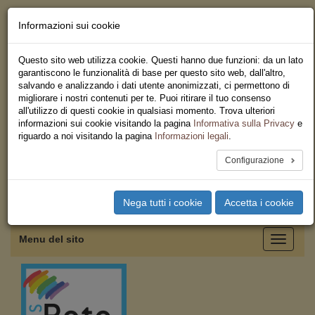
Informazioni sui cookie
Chi siamo - Statuto
Le nostre sedi
Questo sito web utilizza cookie. Questi hanno due funzioni: da un lato
Servizi
garantiscono le funzionalità di base per questo sito web, dall'altro,
Iscriviti
salvando e analizzando i dati utente anonimizzati, ci permettono di
Ricerca
migliorare i nostri contenuti per te. Puoi ritirare il tuo consenso
Area Stampa
all'utilizzo di questi cookie in qualsiasi momento. Trova ulteriori
Privacy
informazioni sui cookie visitando la pagina
Informativa sulla Privacy
e
Federazione Regionale USB
riguardo a noi visitando la pagina
Informazioni legali
.
Campania
Configurazione
Toggle
Nega tutti i cookie
Accetta i cookie
navigation
Menu del sito
Toggle
navigati