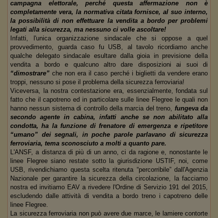
campagna elettorale, perché questa affermazione non è
completamente vera, la normativa citata fornisce, al suo interno,
la possibilità di non effettuare la vendita a bordo per problemi
legati alla sicurezza, ma nessuno ci volle ascoltare!
Infatti, l'unica organizzazione sindacale che si oppose a quel
provvedimento, guarda caso fu USB, al tavolo ricordiamo anche
qualche delegato sindacale esultare dalla gioia in previsione della
vendita a bordo e qualcuno altro dare disposizioni ai suoi di
“dimostrare”
che non era il caso perché i biglietti da vendere erano
troppi, nessuno si pose il problema della sicurezza ferroviaria!
Viceversa, la nostra contestazione era, essenzialmente, fondata sul
fatto che il capotreno ed in particolare sulle linee Flegree le quali non
hanno nessun sistema di controllo della marcia del treno,
fungeva da
secondo agente in cabina, infatti anche se non abilitato alla
condotta, ha la funzione di frenatore di emergenza e ripetitore
“umano” dei segnali, in poche parole parlavano di sicurezza
ferroviaria, tema sconosciuto a molti a quanto pare.
L'ANSF, a distanza di più di un anno, ci da ragione e, nonostante le
linee Flegree siano restate sotto la giurisdizione USTIF, noi, come
USB, rivendichiamo questa scelta ritenuta “percorribile” dall'Agenzia
Nazionale per garantire la sicurezza della circolazione, la facciamo
nostra ed invitiamo EAV a rivedere l'Ordine di Servizio 191 del 2015,
escludendo dalle attività di vendita a bordo treno i capotreno delle
linee Flegree.
La sicurezza ferroviaria non può avere due marce, le lamiere contorte