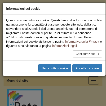
Informazioni sui cookie
Chi siamo - Statuto
Le nostre sedi
Questo sito web utilizza cookie. Questi hanno due funzioni: da un lato
Servizi
garantiscono le funzionalità di base per questo sito web, dall'altro,
Iscriviti
salvando e analizzando i dati utente anonimizzati, ci permettono di
Ricerca
migliorare i nostri contenuti per te. Puoi ritirare il tuo consenso
Area Stampa
all'utilizzo di questi cookie in qualsiasi momento. Trova ulteriori
Privacy
informazioni sui cookie visitando la pagina
Informativa sulla Privacy
e
Federazione Regionale USB
riguardo a noi visitando la pagina
Informazioni legali
.
Campania
Configurazione
Toggle
Nega tutti i cookie
Accetta i cookie
navigation
Menu del sito
Toggle
navigati