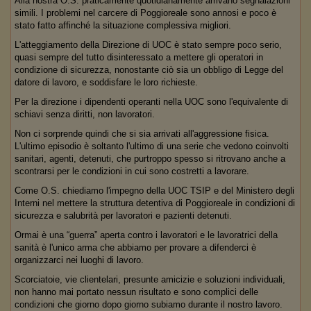
Alla nostra O.S. praticamente quotidianamente arrivano segnalazioni
simili. I problemi nel carcere di Poggioreale sono annosi e poco è
stato fatto affinché la situazione complessiva migliori.
L'atteggiamento della Direzione di UOC è stato sempre poco serio,
quasi sempre del tutto disinteressato a mettere gli operatori in
condizione di sicurezza, nonostante ciò sia un obbligo di Legge del
datore di lavoro, e soddisfare le loro richieste.
Per la direzione i dipendenti operanti nella UOC sono l'equivalente di
schiavi senza diritti, non lavoratori.
Non ci sorprende quindi che si sia arrivati all'aggressione fisica.
L'ultimo episodio è soltanto l'ultimo di una serie che vedono coinvolti
sanitari, agenti, detenuti, che purtroppo spesso si ritrovano anche a
scontrarsi per le condizioni in cui sono costretti a lavorare.
Come O.S. chiediamo l'impegno della UOC TSIP e del Ministero degli
Interni nel mettere la struttura detentiva di Poggioreale in condizioni di
sicurezza e salubrità per lavoratori e pazienti detenuti.
Ormai è una “guerra” aperta contro i lavoratori e le lavoratrici della
sanità è l'unico arma che abbiamo per provare a difenderci è
organizzarci nei luoghi di lavoro.
Scorciatoie, vie clientelari, presunte amicizie e soluzioni individuali,
non hanno mai portato nessun risultato e sono complici delle
condizioni che giorno dopo giorno subiamo durante il nostro lavoro.