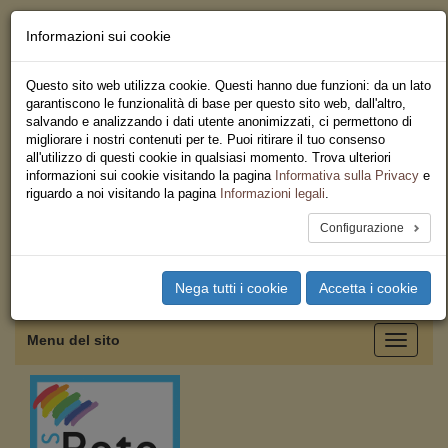
Informazioni sui cookie
Chi siamo - Statuto
Le nostre sedi
Questo sito web utilizza cookie. Questi hanno due funzioni: da un lato
Servizi
garantiscono le funzionalità di base per questo sito web, dall'altro,
Iscriviti
salvando e analizzando i dati utente anonimizzati, ci permettono di
Ricerca
migliorare i nostri contenuti per te. Puoi ritirare il tuo consenso
Area Stampa
all'utilizzo di questi cookie in qualsiasi momento. Trova ulteriori
Privacy
informazioni sui cookie visitando la pagina
Informativa sulla Privacy
e
Federazione Regionale USB
riguardo a noi visitando la pagina
Informazioni legali
.
Campania
Configurazione
Toggle
Nega tutti i cookie
Accetta i cookie
navigation
Menu del sito
Toggle
navigati