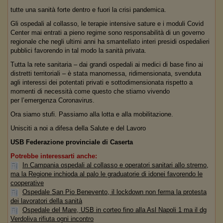
tutte una sanità forte dentro e fuori la crisi pandemica.
Gli ospedali al collasso, le terapie intensive sature e i moduli Covid
Center mai entrati a pieno regime sono responsabilità di un governo
regionale che negli ultimi anni ha smantellato interi presidi ospedalieri
pubblici favorendo in tal modo la sanità privata.
Tutta la rete sanitaria – dai grandi ospedali ai medici di base fino ai
distretti territoriali – è stata manomessa, ridimensionata, svenduta
agli interessi dei potentati privati e sottodimensionata rispetto a
momenti di necessità come questo che stiamo vivendo
per l’emergenza Coronavirus.
Ora siamo stufi. Passiamo alla lotta e alla mobilitazione.
Unisciti a noi a difesa della Salute e del Lavoro
USB Federazione provinciale di Caserta
Potrebbe interessarti anche:
In Campania ospedali al collasso e operatori sanitari allo stremo,
ma la Regione inchioda al palo le graduatorie di idonei favorendo le
cooperative
Ospedale San Pio Benevento, il lockdown non ferma la protesta
dei lavoratori della sanità
Ospedale del Mare, USB in corteo fino alla Asl Napoli 1 ma il dg
Verdoliva rifiuta ogni incontro