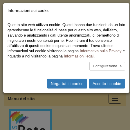
Informazioni sui cookie
Chi siamo - Statuto
Le nostre sedi
Questo sito web utilizza cookie. Questi hanno due funzioni: da un lato
Servizi
garantiscono le funzionalità di base per questo sito web, dall'altro,
Iscriviti
salvando e analizzando i dati utente anonimizzati, ci permettono di
Ricerca
migliorare i nostri contenuti per te. Puoi ritirare il tuo consenso
Area Stampa
all'utilizzo di questi cookie in qualsiasi momento. Trova ulteriori
Privacy
informazioni sui cookie visitando la pagina
Informativa sulla Privacy
e
Federazione Regionale USB
riguardo a noi visitando la pagina
Informazioni legali
.
Campania
Configurazione
Toggle
Nega tutti i cookie
Accetta i cookie
navigation
Menu del sito
Toggle
navigati