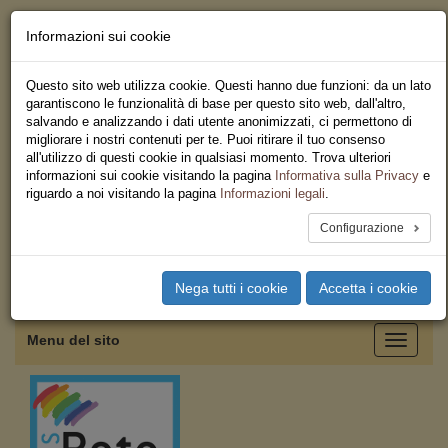
Informazioni sui cookie
Chi siamo - Statuto
Le nostre sedi
Questo sito web utilizza cookie. Questi hanno due funzioni: da un lato
Servizi
garantiscono le funzionalità di base per questo sito web, dall'altro,
Iscriviti
salvando e analizzando i dati utente anonimizzati, ci permettono di
Ricerca
migliorare i nostri contenuti per te. Puoi ritirare il tuo consenso
Area Stampa
all'utilizzo di questi cookie in qualsiasi momento. Trova ulteriori
Privacy
informazioni sui cookie visitando la pagina
Informativa sulla Privacy
e
Federazione Regionale USB
riguardo a noi visitando la pagina
Informazioni legali
.
Campania
Configurazione
Toggle
Nega tutti i cookie
Accetta i cookie
navigation
Menu del sito
Toggle
navigati