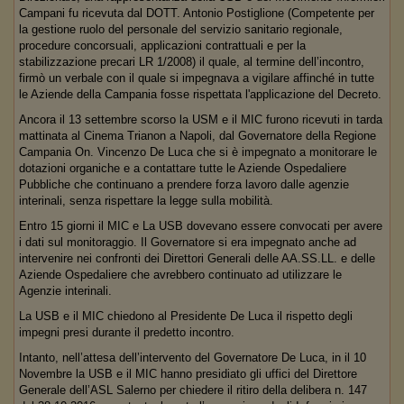
Campani fu ricevuta dal DOTT. Antonio Postiglione (Competente per
la gestione ruolo del personale del servizio sanitario regionale,
procedure concorsuali, applicazioni contrattuali e per la
stabilizzazione precari LR 1/2008) il quale, al termine dell’incontro,
firmò un verbale con il quale si impegnava a vigilare affinché in tutte
le Aziende della Campania fosse rispettata l'applicazione del Decreto.
Ancora il 13 settembre scorso la USM e il MIC furono ricevuti in tarda
mattinata al Cinema Trianon a Napoli, dal Governatore della Regione
Campania On. Vincenzo De Luca che si è impegnato a monitorare le
dotazioni organiche e a contattare tutte le Aziende Ospedaliere
Pubbliche che continuano a prendere forza lavoro dalle agenzie
interinali, senza rispettare la legge sulla mobilità.
Entro 15 giorni il MIC e La USB dovevano essere convocati per avere
i dati sul monitoraggio. Il Governatore si era impegnato anche ad
intervenire nei confronti dei Direttori Generali delle AA.SS.LL. e delle
Aziende Ospedaliere che avrebbero continuato ad utilizzare le
Agenzie interinali.
La USB e il MIC chiedono al Presidente De Luca il rispetto degli
impegni presi durante il predetto incontro.
Intanto, nell’attesa dell’intervento del Governatore De Luca, in il 10
Novembre la USB e il MIC hanno presidiato gli uffici del Direttore
Generale dell’ASL Salerno per chiedere il ritiro della delibera n. 147