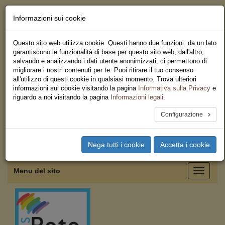
Informazioni sui cookie
Chi siamo - Statuto
Le nostre sedi
Questo sito web utilizza cookie. Questi hanno due funzioni: da un lato
Servizi
garantiscono le funzionalità di base per questo sito web, dall'altro,
Iscriviti
salvando e analizzando i dati utente anonimizzati, ci permettono di
Ricerca
migliorare i nostri contenuti per te. Puoi ritirare il tuo consenso
Area Stampa
all'utilizzo di questi cookie in qualsiasi momento. Trova ulteriori
Privacy
informazioni sui cookie visitando la pagina
Informativa sulla Privacy
e
Federazione Regionale USB
riguardo a noi visitando la pagina
Informazioni legali
.
Campania
Configurazione
Toggle
Nega tutti i cookie
Accetta i cookie
navigation
Menu del sito
Toggle
navigati