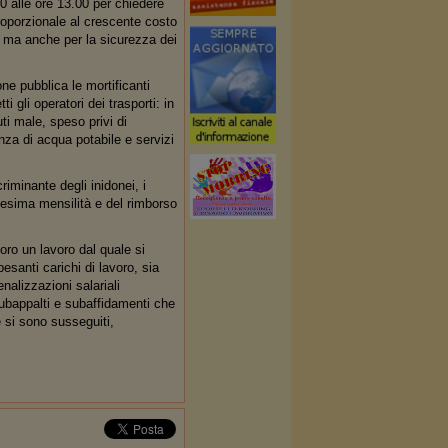
0 alle ore 13.00 per chiedere
roporzionale al crescente costo
, ma anche per la sicurezza dei
ne pubblica le mortificanti
i gli operatori dei trasporti: in
ti male, speso privi di
nza di acqua potabile e servizi
riminante degli inidonei, i
icesima mensilità e del rimborso
oro un lavoro dal quale si
pesanti carichi di lavoro, sia
nalizzazioni salariali
 subappalti e subaffidamenti che
e si sono susseguiti,