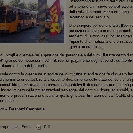
incroceranno le braccia dalle ore 09.0
ed ottenere un rinnovo contrattuale p
della vita di almeno 300 euro mensili
lavoratori e del servizio.
Uno sciopero per denunciare all'opinio
condizioni di lavoro in cui sono costrett
ambienti di lavoro insalubri, manutenu
impianto di climatizzazione e in asse
igienici ai capolinea.
 i brogli e clientele nella gestione del personale e dei turni, il trattamento disc
 d'ingresso dei neoassunti ed il ritardo nel pagamento degli stipendi, quattord
 alcune società di trasporto.
ale contro la crescente svendita dei diritti; una svendita che fa di questo lav
ndisponibilità di sottostare al crescente decadimento dello stato dei servizi e i 
onsabilità di una mansione priva di adeguati livelli di sicurezza con pesanti pe
zo indiscriminato delle privatizzazioni selvagge, dei continui ricorsi ad appalti,
ento e precarizzazione davanti ai quali, gli stessi firmatari dei vari CCNL ch
ta di nulla.
to – Trasporti Campania
tampa
Email
Pdf