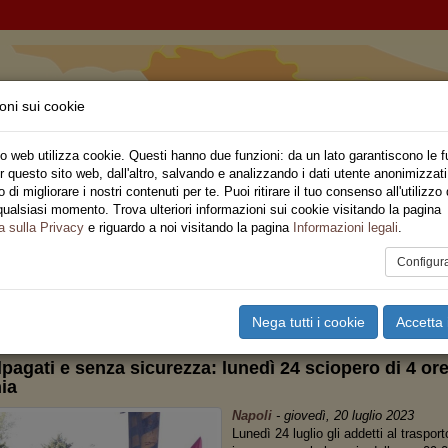
oni sui cookie
ia
o web utilizza cookie. Questi hanno due funzioni: da un lato garantiscono le f
r questo sito web, dall'altro, salvando e analizzando i dati utente anonimizzati
ne Regionale
di migliorare i nostri contenuti per te. Puoi ritirare il tuo consenso all'utilizzo 
qualsiasi momento. Trova ulteriori informazioni sui cookie visitando la pagina
o
Privato
Territori
Sociale
Speciali
Multimedia
Are
a sulla Privacy
e riguardo a noi visitando la pagina
Informazioni legali
.
Configur
tampa
Email
Pdf
mpania
,
Trasporti
Nega tutti i cookie
Accetta 
lpagati e senza sicurezza: lunedì 24 sciopero di 4 ore
ia
Napoli
-
giovedì, 20 luglio 2023
Lunedì 24 luglio gli addetti al traspo