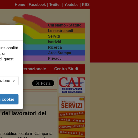
|
|
|
|
Home
Facebook
Twitter
Youtube
RSS
Chi siamo - Statuto
Le nostre sedi
Servizi
Iscriviti
Ricerca
unzionalità
Area Stampa
, ci
Privacy
di questi
a USB
Internazionale
Centro Studi
azione
i cookie
 dei lavoratori del
rto pubblico locale in Campania