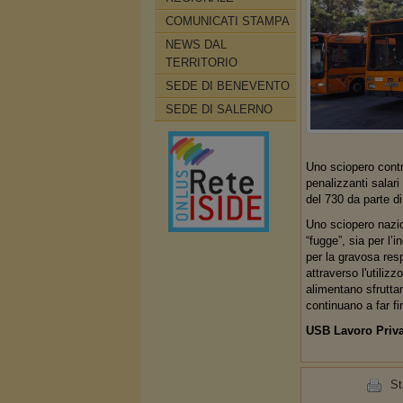
COMUNICATI STAMPA
NEWS DAL
TERRITORIO
SEDE DI BENEVENTO
SEDE DI SALERNO
Uno sciopero contro
penalizzanti salari
del 730 da parte di
Uno sciopero nazion
“fugge”, sia per l’i
per la gravosa resp
attraverso l'utiliz
alimentano sfruttam
continuano a far fin
USB Lavoro Priva
S