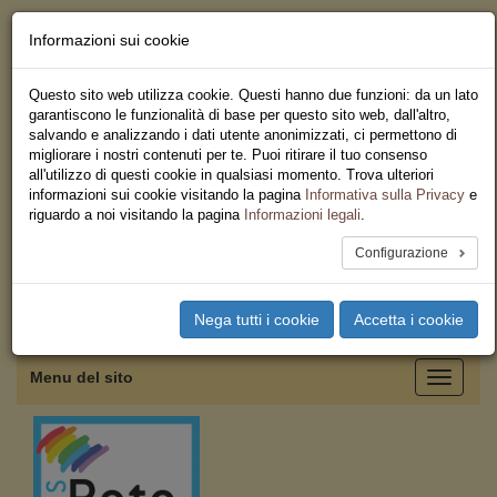
Informazioni sui cookie
Chi siamo - Statuto
Le nostre sedi
Questo sito web utilizza cookie. Questi hanno due funzioni: da un lato
Servizi
garantiscono le funzionalità di base per questo sito web, dall'altro,
Iscriviti
salvando e analizzando i dati utente anonimizzati, ci permettono di
Ricerca
migliorare i nostri contenuti per te. Puoi ritirare il tuo consenso
Area Stampa
all'utilizzo di questi cookie in qualsiasi momento. Trova ulteriori
Privacy
informazioni sui cookie visitando la pagina
Informativa sulla Privacy
e
Federazione Regionale USB
riguardo a noi visitando la pagina
Informazioni legali
.
Campania
Configurazione
Toggle
Nega tutti i cookie
Accetta i cookie
navigation
Menu del sito
Toggle
navigati