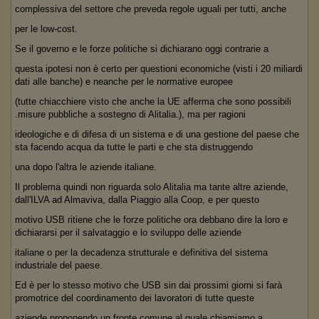
complessiva del settore che preveda regole uguali per tutti, anche
per le low-cost.
Se il governo e le forze politiche si dichiarano oggi contrarie a
questa ipotesi non è certo per questioni economiche (visti i 20 miliardi
dati alle banche) e neanche per le normative europee
(tutte chiacchiere visto che anche la UE afferma che sono possibili
.misure pubbliche a sostegno di Alitalia.), ma per ragioni
ideologiche e di difesa di un sistema e di una gestione del paese che
sta facendo acqua da tutte le parti e che sta distruggendo
una dopo l'altra le aziende italiane.
Il problema quindi non riguarda solo Alitalia ma tante altre aziende,
dall'ILVA ad Almaviva, dalla Piaggio alla Coop, e per questo
motivo USB ritiene che le forze politiche ora debbano dire la loro e
dichiararsi per il salvataggio e lo sviluppo delle aziende
italiane o per la decadenza strutturale e definitiva del sistema
industriale del paese.
Ed è per lo stesso motivo che USB sin dai prossimi giorni si farà
promotrice del coordinamento dei lavoratori di tutte queste
aziende proponendo un fronte comune al quale chiamiamo a