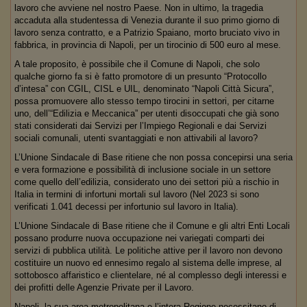
lavoro che avviene nel nostro Paese. Non in ultimo, la tragedia
accaduta alla studentessa di Venezia durante il suo primo giorno di
lavoro senza contratto, e a Patrizio Spaiano, morto bruciato vivo in
fabbrica, in provincia di Napoli, per un tirocinio di 500 euro al mese.
A tale proposito, è possibile che il Comune di Napoli, che solo
qualche giorno fa si è fatto promotore di un presunto “Protocollo
d’intesa” con CGIL, CISL e UIL, denominato “Napoli Città Sicura”,
possa promuovere allo stesso tempo tirocini in settori, per citarne
uno, dell’“Edilizia e Meccanica” per utenti disoccupati che già sono
stati considerati dai Servizi per l’Impiego Regionali e dai Servizi
sociali comunali, utenti svantaggiati e non attivabili al lavoro?
L’Unione Sindacale di Base ritiene che non possa concepirsi una seria
e vera formazione e possibilità di inclusione sociale in un settore
come quello dell’edilizia, considerato uno dei settori più a rischio in
Italia in termini di infortuni mortali sul lavoro (Nel 2023 si sono
verificati 1.041 decessi per infortunio sul lavoro in Italia).
L’Unione Sindacale di Base ritiene che il Comune e gli altri Enti Locali
possano produrre nuova occupazione nei variegati comparti dei
servizi di pubblica utilità. Le politiche attive per il lavoro non devono
costituire un nuovo ed ennesimo regalo al sistema delle imprese, al
sottobosco affaristico e clientelare, né al complesso degli interessi e
dei profitti delle Agenzie Private per il Lavoro.
Napoli, la sua area metropolitana e l’intera Regione necessitano di