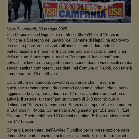
Napoli
-
venerdì, 30 maggio 2025
Con Disposizione Dirigenziale n. 55 del 05/05/2025, il “Servizio
Politiche a Sostegno del Lavoro” del Comune di Napoli ha approvato
un avviso pubblico finalizzato all’acquisizione di domande di
partecipazione a Tirocini di Inclusione Sociale, rivolto ai beneficiari
della misura di sostegno al reddito “Assegno di Inclusione” non
attivabili al lavoro e a soggetti presi in carico dai servizi sociali e/o dai
servizi sanitari competenti, residenti nel Comune di Napoli, con un’età
compresa tra i 16 e i 59 anni.
Dalla lettura del suddetto Avviso si apprende che i Tirocini in
questione saranno gestiti da operatori economici privati che si sono
aggiudicati la gara, per la durata di 12 mesi, a valere su 5 settori di
attività: il settore “turismo” per un numero di 248 tirocini; quello
dedicato ai “Servizi alla persona e Servizi alle imprese” per un numero
di 164 tirocini; “Moda, Commercio e Artigianato” per 151 tirocini; “Enti,
Cinema e Spettacolo” per 150 tirocini ed infine “Edilizia e Meccanica”
per 147 tirocini.
Come già accennato, nell’Avviso Pubblico per la presentazione delle
domande di partecipazione si legge, all’articolo 3, che tra i requisiti