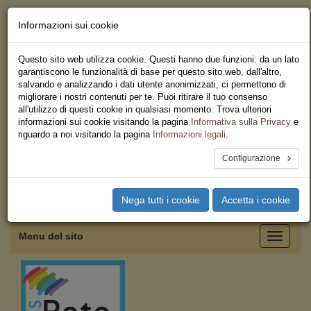
Informazioni sui cookie
Chi siamo - Statuto
Le nostre sedi
Questo sito web utilizza cookie. Questi hanno due funzioni: da un lato
Servizi
garantiscono le funzionalità di base per questo sito web, dall'altro,
Iscriviti
salvando e analizzando i dati utente anonimizzati, ci permettono di
Ricerca
migliorare i nostri contenuti per te. Puoi ritirare il tuo consenso
Area Stampa
all'utilizzo di questi cookie in qualsiasi momento. Trova ulteriori
Privacy
informazioni sui cookie visitando la pagina
Informativa sulla Privacy
e
Federazione Regionale USB
riguardo a noi visitando la pagina
Informazioni legali
.
Campania
Configurazione
Toggle
Nega tutti i cookie
Accetta i cookie
navigation
Menu del sito
Toggle
navigati