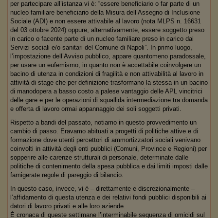
per partecipare all’istanza vi è: “essere beneficiario o far parte di un
nucleo familiare beneficiario della Misura dell’Assegno di Inclusione
Sociale (ADI) e non essere attivabile al lavoro (nota MLPS n. 16631
del 03 ottobre 2024) oppure, alternativamente, essere soggetto preso
in carico o facente parte di un nucleo familiare preso in carico dai
Servizi sociali e/o sanitari del Comune di Napoli”. In primo luogo,
l’impostazione dell’Avviso pubblico, appare quantomeno paradossale,
per usare un eufemismo, in quanto non è accettabile coinvolgere un
bacino di utenza in condizioni di fragilità e non attivabilità al lavoro in
attività di stage che per definizione trasformano la stessa in un bacino
di manodopera a basso costo a palese vantaggio delle APL vincitrici
delle gare e per le operazioni di squallida intermediazione tra domanda
e offerta di lavoro ormai appannaggio dei soli soggetti privati.
Rispetto a bandi del passato, notiamo in questo provvedimento un
cambio di passo. Eravamo abituati a progetti di politiche attive e di
formazione dove utenti percettori di ammortizzatori sociali venivano
coinvolti in attività degli enti pubblici (Comuni, Province e Regioni) per
sopperire alle carenze strutturali di personale, determinate dalle
politiche di contenimento della spesa pubblica e dai limiti imposti dalle
famigerate regole di pareggio di bilancio.
In questo caso, invece, vi è – direttamente e discrezionalmente –
l’affidamento di questa utenza e dei relativi fondi pubblici disponibili ai
datori di lavoro privati e alle loro aziende.
È cronaca di queste settimane l’interminabile sequenza di omicidi sul