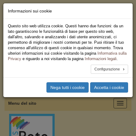
Informazioni sui cookie
Chi siamo - Statuto
Le nostre sedi
Questo sito web utilizza cookie. Questi hanno due funzioni: da un
Servizi
lato garantiscono le funzionalità di base per questo sito web,
Iscriviti
dall'altro, salvando e analizzando i dati utente anonimizzati, ci
Ricerca
permettono di migliorare i nostri contenuti per te. Puoi ritirare il tuo
Area Stampa
consenso all'utilizzo di questi cookie in qualsiasi momento. Trova
Privacy
ulteriori informazioni sui cookie visitando la pagina
Informativa sulla
Federazione Regionale USB
Privacy
e riguardo a noi visitando la pagina
Informazioni legali
.
Campania
Configurazione
Toggle
Nega tutti i cookie
Accetta i cookie
navigation
Menu del sito
Toggle
navigati