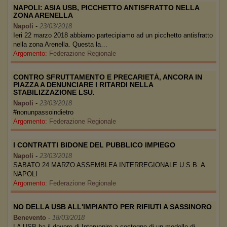
NAPOLI: ASIA USB, PICCHETTO ANTISFRATTO NELLA
ZONA ARENELLA
Napoli
-
23/03/2018
Ieri 22 marzo 2018 abbiamo partecipiamo ad un picchetto antisfratto
nella zona Arenella. Questa la…
Argomento:
Federazione Regionale
CONTRO SFRUTTAMENTO E PRECARIETÀ, ANCORA IN
PIAZZA A DENUNCIARE I RITARDI NELLA
STABILIZZAZIONE LSU.
Napoli
-
23/03/2018
#nonunpassoindietro
Argomento:
Federazione Regionale
I CONTRATTI BIDONE DEL PUBBLICO IMPIEGO
Napoli
-
23/03/2018
SABATO 24 MARZO ASSEMBLEA INTERREGIONALE U.S.B. A
NAPOLI
Argomento:
Federazione Regionale
NO DELLA USB ALL'IMPIANTO PER RIFIUTI A SASSINORO
Benevento
-
18/03/2018
LA USB ha il dovere di Intervenire a sostegno di un modello di