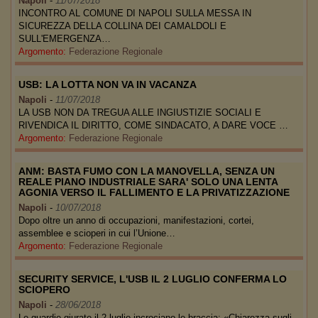
Napoli
-
11/07/2018
INCONTRO AL COMUNE DI NAPOLI SULLA MESSA IN
SICUREZZA DELLA COLLINA DEI CAMALDOLI E
SULL'EMERGENZA…
Argomento:
Federazione Regionale
USB: LA LOTTA NON VA IN VACANZA
Napoli
-
11/07/2018
LA USB NON DA TREGUA ALLE INGIUSTIZIE SOCIALI E
RIVENDICA IL DIRITTO, COME SINDACATO, A DARE VOCE …
Argomento:
Federazione Regionale
ANM: BASTA FUMO CON LA MANOVELLA, SENZA UN
REALE PIANO INDUSTRIALE SARA' SOLO UNA LENTA
AGONIA VERSO IL FALLIMENTO E LA PRIVATIZZAZIONE
Napoli
-
10/07/2018
Dopo oltre un anno di occupazioni, manifestazioni, cortei,
assemblee e scioperi in cui l’Unione…
Argomento:
Federazione Regionale
SECURITY SERVICE, L'USB IL 2 LUGLIO CONFERMA LO
SCIOPERO
Napoli
-
28/06/2018
Le guardie giurate il 2 luglio incrociano le braccia: «Chiarezza sugli