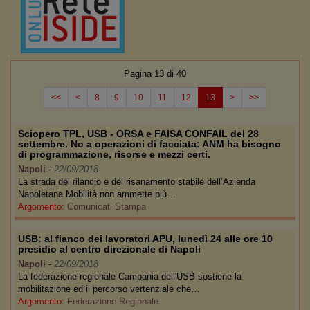
Pagina 13 di 40
<<
<
8
9
10
11
12
13
>
>>
Sciopero TPL, USB - ORSA e FAISA CONFAIL del 28
settembre. No a operazioni di facciata: ANM ha bisogno
di programmazione, risorse e mezzi certi.
Napoli
-
22/09/2018
La strada del rilancio e del risanamento stabile dell’Azienda
Napoletana Mobilità non ammette più…
Argomento:
Comunicati Stampa
USB: al fianco dei lavoratori APU, lunedì 24 alle ore 10
presidio al centro direzionale di Napoli
Napoli
-
22/09/2018
La federazione regionale Campania dell'USB sostiene la
mobilitazione ed il percorso vertenziale che…
Argomento:
Federazione Regionale