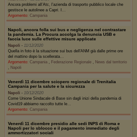
Ancora problemi all’Atc, l’azienda di trasporto pubblico locale che
gestisce le autolinee a Capri. I…
Argomento:
Campania
Napoli, ancora folla sui bus e negligenza nel contrastare
la pandemia. La Procura accolga la denuncia USB e
faccia luce sulle effettive misure applicate
Napoli
-
11/12/2020
Quella in foto è la situazione sui bus dell'ANM già dalle prime ore
del mattino dopo la scellerata…
Argomento:
Campania
,
Federazione Regionale
,
News dal territorio
,
Napoli
Venerdì 11 dicembre sciopero regionale di Trenitalia
Campania per la salute e la sicurezza
Napoli
-
10/12/2020
Come Unione Sindacale di Base sin dagli inizi della pandemia di
Covid19 abbiamo raccolto tutte le…
Argomento:
Campania
Venerdì 11 dicembre presidio alle sedi INPS di Roma e
Napoli per lo sblocco e il pagamento immediato degli
ammortizzatori sociali