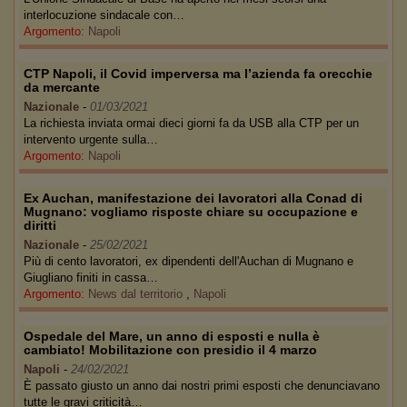
interlocuzione sindacale con…
Argomento:
Napoli
CTP Napoli, il Covid imperversa ma l’azienda fa orecchie
da mercante
Nazionale
-
01/03/2021
La richiesta inviata ormai dieci giorni fa da USB alla CTP per un
intervento urgente sulla…
Argomento:
Napoli
Ex Auchan, manifestazione dei lavoratori alla Conad di
Mugnano: vogliamo risposte chiare su occupazione e
diritti
Nazionale
-
25/02/2021
Più di cento lavoratori, ex dipendenti dell'Auchan di Mugnano e
Giugliano finiti in cassa…
Argomento:
News dal territorio
,
Napoli
Ospedale del Mare, un anno di esposti e nulla è
cambiato! Mobilitazione con presidio il 4 marzo
Napoli
-
24/02/2021
È passato giusto un anno dai nostri primi esposti che denunciavano
tutte le gravi criticità…