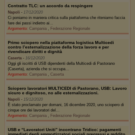
Contratto TLC: un accordo da respingere
Napoli
-
17/12/2020
Ci poniamo in maniera critica sulla piattaforma che riteniamo faccia
fare dei passi indietro ai…
Argomento:
Campania
,
Federazione Regionale
Primo sciopero nella piattaforma logistica Multicedi
contro l’esternalizzazione della forza lavoro e per
rivendicare diritti e dignità
Caserta
-
16/12/2020
Oggi gli iscritti di USB dipendenti della Multicedi di Pastorano
(Caserta), azienda che si occupa…
Argomento:
Campania
,
Caserta
Sciopero lavoratori MULTICEDI di Pastorano, USB: Lavoro
sicuro e dignitoso, no alle esternalizzazioni.
Napoli
-
15/12/2020
È stato proclamato per domani, 16 dicembre 2020, uno sciopero di
cinque ore dei lavoratori del…
Argomento:
Campania
,
Federazione Regionale
USB e “Lavoratori Uniti” incontrano Tridico: pagamenti
immediati degli ammortizzatori sociali pregressi e reddito