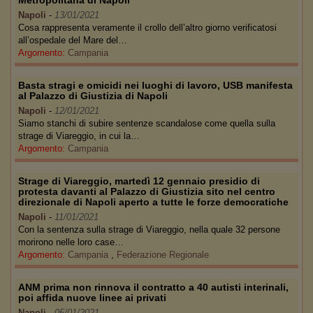
Metropolitana di Napoli
Napoli
-
13/01/2021
Cosa rappresenta veramente il crollo dell’altro giorno verificatosi
all’ospedale del Mare del…
Argomento:
Campania
Basta stragi e omicidi nei luoghi di lavoro, USB manifesta
al Palazzo di Giustizia di Napoli
Napoli
-
12/01/2021
Siamo stanchi di subire sentenze scandalose come quella sulla
strage di Viareggio, in cui la…
Argomento:
Campania
Strage di Viareggio, martedì 12 gennaio presidio di
protesta davanti al Palazzo di Giustizia sito nel centro
direzionale di Napoli aperto a tutte le forze democratiche
Napoli
-
11/01/2021
Con la sentenza sulla strage di Viareggio, nella quale 32 persone
morirono nelle loro case…
Argomento:
Campania
,
Federazione Regionale
ANM prima non rinnova il contratto a 40 autisti interinali,
poi affida nuove linee ai privati
Napoli
-
05/01/2021