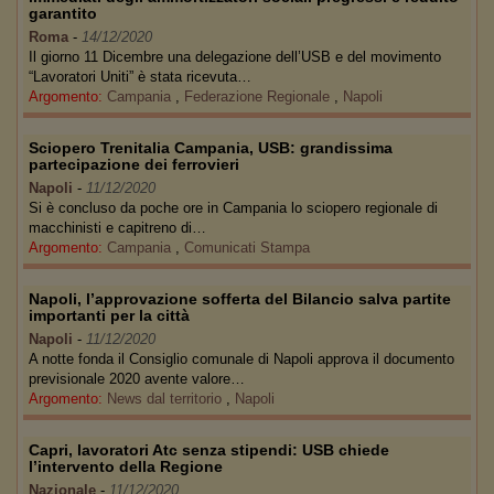
garantito
Roma
-
14/12/2020
Il giorno 11 Dicembre una delegazione dell’USB e del movimento
“Lavoratori Uniti” è stata ricevuta…
Argomento:
Campania
,
Federazione Regionale
,
Napoli
Sciopero Trenitalia Campania, USB: grandissima
partecipazione dei ferrovieri
Napoli
-
11/12/2020
Si è concluso da poche ore in Campania lo sciopero regionale di
macchinisti e capitreno di…
Argomento:
Campania
,
Comunicati Stampa
Napoli, l’approvazione sofferta del Bilancio salva partite
importanti per la città
Napoli
-
11/12/2020
A notte fonda il Consiglio comunale di Napoli approva il documento
previsionale 2020 avente valore…
Argomento:
News dal territorio
,
Napoli
Capri, lavoratori Atc senza stipendi: USB chiede
l’intervento della Regione
Nazionale
-
11/12/2020