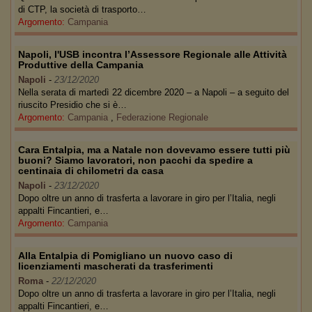
di CTP, la società di trasporto…
Argomento:
Campania
Napoli, l'USB incontra l’Assessore Regionale alle Attività
Produttive della Campania
Napoli
-
23/12/2020
Nella serata di martedì 22 dicembre 2020 – a Napoli – a seguito del
riuscito Presidio che si è…
Argomento:
Campania
,
Federazione Regionale
Cara Entalpia, ma a Natale non dovevamo essere tutti più
buoni? Siamo lavoratori, non pacchi da spedire a
centinaia di chilometri da casa
Napoli
-
23/12/2020
Dopo oltre un anno di trasferta a lavorare in giro per l’Italia, negli
appalti Fincantieri, e…
Argomento:
Campania
Alla Entalpia di Pomigliano un nuovo caso di
licenziamenti mascherati da trasferimenti
Roma
-
22/12/2020
Dopo oltre un anno di trasferta a lavorare in giro per l’Italia, negli
appalti Fincantieri, e…