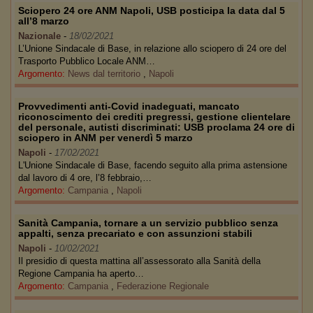
Sciopero 24 ore ANM Napoli, USB posticipa la data dal 5
all’8 marzo
Nazionale
-
18/02/2021
L’Unione Sindacale di Base, in relazione allo sciopero di 24 ore del
Trasporto Pubblico Locale ANM…
Argomento:
News dal territorio
,
Napoli
Provvedimenti anti-Covid inadeguati, mancato
riconoscimento dei crediti pregressi, gestione clientelare
del personale, autisti discriminati: USB proclama 24 ore di
sciopero in ANM per venerdì 5 marzo
Napoli
-
17/02/2021
L'Unione Sindacale di Base, facendo seguito alla prima astensione
dal lavoro di 4 ore, l’8 febbraio,…
Argomento:
Campania
,
Napoli
Sanità Campania, tornare a un servizio pubblico senza
appalti, senza precariato e con assunzioni stabili
Napoli
-
10/02/2021
Il presidio di questa mattina all’assessorato alla Sanità della
Regione Campania ha aperto…
Argomento:
Campania
,
Federazione Regionale