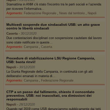
Stamattina in ANM c'è stato l'incontro tra le parti sociali e l’azienda
per ricevere l’informativa…
Argomento:
Federazione Regionale
,
News dal territorio
,
Napoli
Multicedi sospende due sindacalisti USB: un atto grave
contro le libertà sindacali
Caserta
-
30/12/2020
Due contestazioni disciplinari con sospensione cautelare dal lavoro
sono state notificate in queste…
Argomento:
Campania
,
Caserta
Procedure di stabilizzazione LSU Regione Campania,
USB: basta rinvii!
Napoli
-
30/12/2020
La Giunta Regionale della Campania, in continuità con gli atti
deliberativi emanati in materia di…
Argomento:
Campania
,
Federazione Regionale
CTP a un passo dal fallimento, chiesto il concordato
preventivo. USB: noi inascoltati, ora dimissioni dei
responsabili
Napoli
-
28/12/2020
Quando nel 2019 come USB denunciammo pubblicamente dai tetti