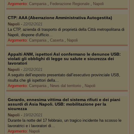
Argomento:
Campania
,
Federazione Regionale
,
Napoli
CTP: AAA (Aberrazione Amministrativa Autogestita)
Napoli
-
22/02/2021
La CTP, azienda di trasporto di proprietà della Città metropolitana di
Napoli, dispone d'ufficio…
Argomento:
Campania
,
Caserta
,
Napoli
Appalti ANM, ispettori Asl confermano le denunce USB:
violati gli obblighi di legge su salute e sicurezza dei
lavoratori
Napoli
-
22/02/2021
A seguito dell’esposto presentato dall’esecutivo provinciale USB,
risulta che gli ispettori della…
Argomento:
Campania
,
News dal territorio
,
Napoli
Gerardo, ennesima vittima del sistema rifiuti e dei piani
assurdi di Asia Napoli. USB: mobilitazione per la
sicurezza
Napoli
-
19/02/2021
Durante la notte del 17 febbraio, un tragico incidente ha scosso le
lavoratrici e i lavoratori di…
Argomento:
Napoli