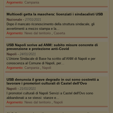
Argomento:
Campania
Multicedi getta la maschera: licenziati i sindacalisti USB
Nazionale
-
27/01/2021
Dopo il mancato riconoscimento della struttura sindacale, gli
avvertimenti a mezzo stampa e la…
Argomento:
News dal territorio
,
Caserta
USB Napoli scrive ad ANM: subito misure concrete di
prevenzione e protezione anti-Covid
Napoli
-
24/01/2021
L’Unione Sindacale di Base ha scritto all’ANM di Napoli e per
conoscenza al Comune di Napoli, per…
Argomento:
Campania
,
Napoli
USB denuncia il grave degrado in cui sono costretti a
lavorare i promotori culturali di Castel dell’Ovo
Napoli
-
21/01/2021
I promotori culturali di Napoli Servizi a Castel dell'Ovo sono
abbandonati a se stessi: stanze e…
Argomento:
News dal territorio
,
Napoli