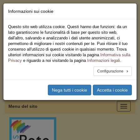
Informazioni sui cookie
Chi siamo - Statuto
Le nostre sedi
Questo sito web utilizza cookie. Questi hanno due funzioni: da un
Servizi
lato garantiscono le funzionalità di base per questo sito web,
Iscriviti
dall'altro, salvando e analizzando i dati utente anonimizzati, ci
Ricerca
permettono di migliorare i nostri contenuti per te. Puoi ritirare il tuo
Area Stampa
consenso all'utilizzo di questi cookie in qualsiasi momento. Trova
Privacy
ulteriori informazioni sui cookie visitando la pagina
Informativa sulla
Federazione Regionale USB
Privacy
e riguardo a noi visitando la pagina
Informazioni legali
.
Campania
Configurazione
Toggle
Nega tutti i cookie
Accetta i cookie
navigation
Menu del sito
Toggle
navigati