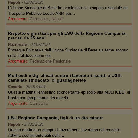
Napoli
-
02/02/2021
L'Unione Sindacale di Base ha proclamato lo sciopero aziendale del
Trasporto Pubblico Locale ANM per…
Argomento:
Campania
,
Napoli
Rispetto e giustizia per gli LSU della Regione Campania,
precari da 25 anni
Nazionale
-
02/02/2021
Prosegue l'iniziativa dell'Unione Sindacale di Base sul tema annoso
della stabilizzazione dei…
Argomento:
Federazione Regionale
Multicedi e Ugl alleati contro i lavoratori iscritti a USB:
cambiate sindacato, ci guadagnerete
Caserta
-
29/01/2021
Questa mattina l'ennesimo sconcertante episodio alla MULTICEDI di
Pastorano (proprietaria dei marchi…
Argomento:
Campania
LSU Regione Campania, figli di un dio minore
Napoli
-
27/01/2021
Questa mattina un gruppo di lavoratrici e lavoratori del progetto
Attività socialmente utili della…