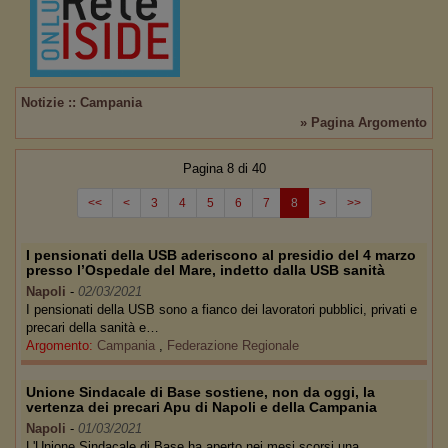
Notizie :: Campania
» Pagina Argomento
Pagina 8 di 40
<<
<
3
4
5
6
7
8
>
>>
I pensionati della USB aderiscono al presidio del 4 marzo
presso l’Ospedale del Mare, indetto dalla USB sanità
Napoli
-
02/03/2021
I pensionati della USB sono a fianco dei lavoratori pubblici, privati e
precari della sanità e…
Argomento:
Campania
,
Federazione Regionale
Unione Sindacale di Base sostiene, non da oggi, la
vertenza dei precari Apu di Napoli e della Campania
Napoli
-
01/03/2021
L'Unione Sindacale di Base ha aperto nei mesi scorsi una