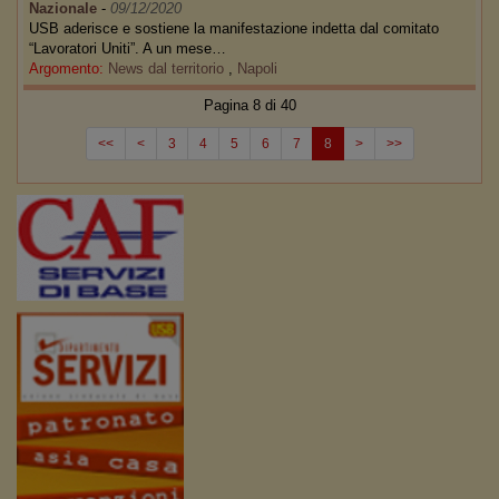
Nazionale
-
09/12/2020
USB aderisce e sostiene la manifestazione indetta dal comitato
“Lavoratori Uniti”. A un mese…
Argomento:
News dal territorio
,
Napoli
Pagina 8 di 40
<<
<
3
4
5
6
7
8
>
>>