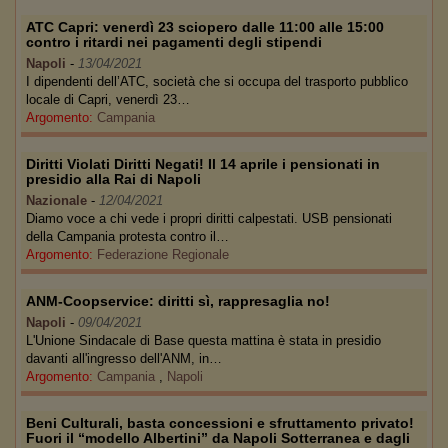
ATC Capri: venerdì 23 sciopero dalle 11:00 alle 15:00
contro i ritardi nei pagamenti degli stipendi
Napoli
-
13/04/2021
I dipendenti dell’ATC, società che si occupa del trasporto pubblico
locale di Capri, venerdì 23…
Argomento:
Campania
Diritti Violati Diritti Negati! Il 14 aprile i pensionati in
presidio alla Rai di Napoli
Nazionale
-
12/04/2021
Diamo voce a chi vede i propri diritti calpestati. USB pensionati
della Campania protesta contro il…
Argomento:
Federazione Regionale
ANM-Coopservice: diritti sì, rappresaglia no!
Napoli
-
09/04/2021
L'Unione Sindacale di Base questa mattina è stata in presidio
davanti all'ingresso dell'ANM, in…
Argomento:
Campania
,
Napoli
Beni Culturali, basta concessioni e sfruttamento privato!
Fuori il “modello Albertini” da Napoli Sotterranea e dagli