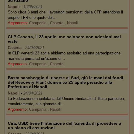
ad Arzano
Napoli
-
12/05/2021
Sono circa 3 anni che i lavoratori pensionati della CTP attendono il
proprio TFR e le quote del…
Argomento:
Campania
,
Caserta
,
Napoli
CLP Caserta, il 23 aprile uno sciopero con adesioni mai
viste
Caserta
-
24/04/2021
In CLP venerdì 23 aprile abbiamo assistito ad una partecipazione
mai vista prima ad un'azione di…
Argomento:
Campania
,
Caserta
Basta saccheggio di risorse al Sud, giù le mani dai fondi
del Recovery Plan: domenica 25 aprile presidio alla
Prefettura di Napoli
Napoli
-
24/04/2021
La Federazione napoletana dell'Unione Sindacale di Base partecipa,
convintamente, alla giornata di…
Argomento:
Campania
,
Napoli
Cira, USB: bene l’intenzione dell’azienda di procedere a
un piano di assunzioni