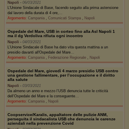
Napoli
-
06/03/2021
L'Unione Sindacale di Base, facendo seguito alla prima astensione
dal lavoro della durata di 4 ore,…
Argomento:
Campania
,
Comunicati Stampa
,
Napoli
Ospedale del Mare, USB in corteo fino alla Asl Napoli 1
ma il dg Verdoliva rifiuta ogni incontro
Napoli
-
04/03/2021
L’Unione Sindacale di Base ha dato vita questa mattina a un
presidio davanti all'Ospedale del Mare…
Argomento:
Campania
,
Federazione Regionale
,
Napoli
Ospedale del Mare, giovedì 4 marzo presidio USB contro
una gestione fallimentare, per l’occupazione e il diritto
alla salute
Napoli
-
03/03/2021
Da almeno un anno e mezzo l’USB denuncia tutte le criticità
dell’Ospedale del Mare e la conseguente…
Argomento:
Campania
,
Napoli
Coopservice/Karalis, appaltatore delle pulizie ANM,
perseguita il sindacalista USB che denuncia le carenze
aziendali nella prevenzione Covid