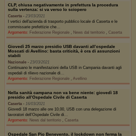
CLP, chiusa negativamente in prefettura la procedura
sulla vertenza: si va verso lo sciopero
Caserta
-
23/03/2021
I vertici dell'azienda di trasporto pubblico locale di Caserta e le
commissarie prefettizie che…
Argomento:
Federazione Regionale
,
News dal territorio
,
Caserta
Giovedì 25 marzo presidio USB davanti all’ospedale
Moscati di Avellino: basta criticità, è ora di assunzioni
stabili
Nazionale
-
23/03/2021
Continuano le manifestazioni della USB in Campania davanti agli
ospedali di rilievo nazionale di…
Argomento:
Federazione Regionale
,
Avellino
Nella sanità campana non va bene niente: giovedì 18
presidio all’Ospedale Civile di Caserta
Caserta
-
16/03/2021
Giovedì 18 marzo alle ore 10,00, USB con una delegazione di
lavoratori dell’Ospedale Civile di…
Argomento:
News dal territorio
,
Caserta
Ospedale San Pio Benevento, il lockdown non ferma la