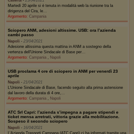
Caserta
-
23/04/2021
Martedì 20 aprile si è tenuta in modalità web la riunione tra la
dirigenza del Cira, le…
Argomento:
Campania
Sciopero ANM, adesioni altissime. USB: ora l’azienda
cambi passo
Napoli
-
23/04/2021
Adesione altissima questa mattina in ANM a sostegno della
vertenza dell'Unione Sindacale di Base per…
Argomento:
Campania
,
Napoli
USB proclama 4 ore di sciopero in ANM per venerdì 23
aprile
Napoli
-
21/04/2021
L'Unione Sindacale di Base, facendo seguito alla prima astensione
dal lavoro della durata di 4 ore,…
Argomento:
Campania
,
Napoli
ATC Srl Capri: l’azienda s’impegna a pagare stipendi e
ticket mensa arretrati, vittoria grazie alla mobilitazione.
Sospeso il secondo sciopero
Napoli
-
16/04/2021
L’Azienda Trasporti Campana (ATC Capri) ci ha informati tramite una