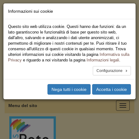
Informazioni sui cookie
Chi siamo - Statuto
Le nostre sedi
Questo sito web utilizza cookie. Questi hanno due funzioni: da un
Servizi
lato garantiscono le funzionalità di base per questo sito web,
Iscriviti
dall'altro, salvando e analizzando i dati utente anonimizzati, ci
Ricerca
permettono di migliorare i nostri contenuti per te. Puoi ritirare il tuo
Area Stampa
consenso all'utilizzo di questi cookie in qualsiasi momento. Trova
Privacy
ulteriori informazioni sui cookie visitando la pagina
Informativa sulla
Federazione Regionale USB
Privacy
e riguardo a noi visitando la pagina
Informazioni legali
.
Campania
Configurazione
Toggle
Nega tutti i cookie
Accetta i cookie
navigation
Menu del sito
Toggle
navigati