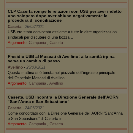
CLP Caserta rompe le relazioni con USB per aver indetto
uno sciopero dopo aver chiuso negativamente la
procedura di conciliazione
Caserta
-
26/03/2021
USB era stata convocata assieme a tutte le altre organizzazioni
sindacali per discutere di una bozza…
Argomento:
Campania
,
Caserta
Presidio USB al Moscati di Avellino: alla sanità irpina
serve un cambio di passo
Avellino
-
25/03/2021
Questa mattina si è tenuta nel piazzale dell’ingresso principale
dell’Ospedale Moscati di Avellino…
Argomento:
Campania
,
Avellino
Caserta, USB incontra la Direzione Generale dell’AORN
“Sant’Anna e San Sebastiano”
Caserta
-
24/03/2021
Come concordato con la Direzione Generale dell’AORN “Sant’Anna
e San Sebastiano” di Caserta in…
Argomento:
Campania
,
Caserta