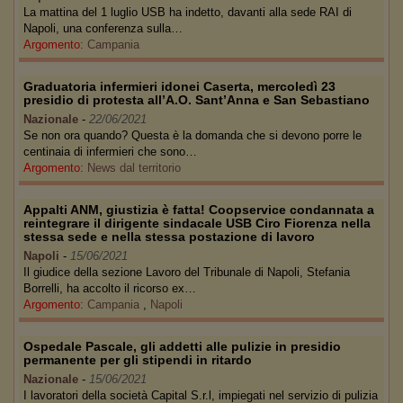
La mattina del 1 luglio USB ha indetto, davanti alla sede RAI di
Napoli, una conferenza sulla…
Argomento:
Campania
Graduatoria infermieri idonei Caserta, mercoledì 23
presidio di protesta all’A.O. Sant’Anna e San Sebastiano
Nazionale
-
22/06/2021
Se non ora quando? Questa è la domanda che si devono porre le
centinaia di infermieri che sono…
Argomento:
News dal territorio
Appalti ANM, giustizia è fatta! Coopservice condannata a
reintegrare il dirigente sindacale USB Ciro Fiorenza nella
stessa sede e nella stessa postazione di lavoro
Napoli
-
15/06/2021
Il giudice della sezione Lavoro del Tribunale di Napoli, Stefania
Borrelli, ha accolto il ricorso ex…
Argomento:
Campania
,
Napoli
Ospedale Pascale, gli addetti alle pulizie in presidio
permanente per gli stipendi in ritardo
Nazionale
-
15/06/2021
I lavoratori della società Capital S.r.l, impiegati nel servizio di pulizia