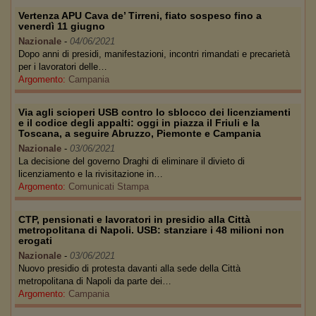
Vertenza APU Cava de’ Tirreni, fiato sospeso fino a
venerdì 11 giugno
Nazionale
-
04/06/2021
Dopo anni di presidi, manifestazioni, incontri rimandati e precarietà
per i lavoratori delle…
Argomento:
Campania
Via agli scioperi USB contro lo sblocco dei licenziamenti
e il codice degli appalti: oggi in piazza il Friuli e la
Toscana, a seguire Abruzzo, Piemonte e Campania
Nazionale
-
03/06/2021
La decisione del governo Draghi di eliminare il divieto di
licenziamento e la rivisitazione in…
Argomento:
Comunicati Stampa
CTP, pensionati e lavoratori in presidio alla Città
metropolitana di Napoli. USB: stanziare i 48 milioni non
erogati
Nazionale
-
03/06/2021
Nuovo presidio di protesta davanti alla sede della Città
metropolitana di Napoli da parte dei…
Argomento:
Campania