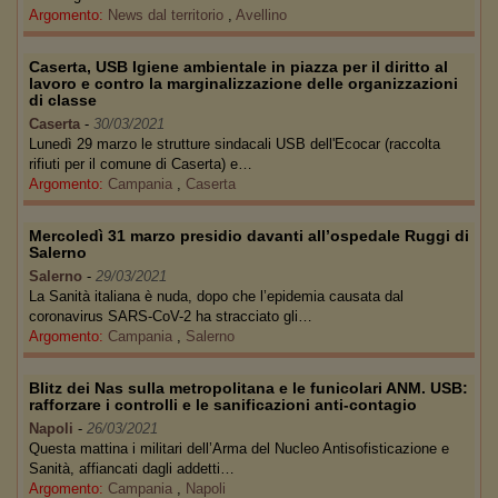
Argomento:
News dal territorio
,
Avellino
Caserta, USB Igiene ambientale in piazza per il diritto al
lavoro e contro la marginalizzazione delle organizzazioni
di classe
Caserta
-
30/03/2021
Lunedì 29 marzo le strutture sindacali USB dell'Ecocar (raccolta
rifiuti per il comune di Caserta) e…
Argomento:
Campania
,
Caserta
Mercoledì 31 marzo presidio davanti all’ospedale Ruggi di
Salerno
Salerno
-
29/03/2021
La Sanità italiana è nuda, dopo che l’epidemia causata dal
coronavirus SARS-CoV-2 ha stracciato gli…
Argomento:
Campania
,
Salerno
Blitz dei Nas sulla metropolitana e le funicolari ANM. USB:
rafforzare i controlli e le sanificazioni anti-contagio
Napoli
-
26/03/2021
Questa mattina i militari dell’Arma del Nucleo Antisofisticazione e
Sanità, affiancati dagli addetti…
Argomento:
Campania
,
Napoli