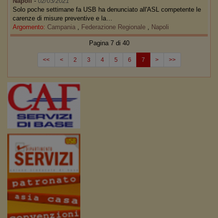
Napoli
-
02/03/2021
Solo poche settimane fa USB ha denunciato all'ASL competente le
carenze di misure preventive e la…
Argomento:
Campania
,
Federazione Regionale
,
Napoli
Pagina 7 di 40
<<
<
2
3
4
5
6
7
>
>>