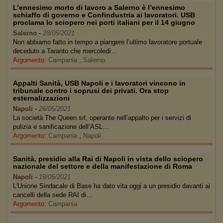
L’ennesimo morto di lavoro a Salerno è l’ennesimo
schiaffo di governo e Confindustria ai lavoratori. USB
proclama lo sciopero nei porti italiani per il 14 giugno
Salerno
-
28/05/2021
Non abbiamo fatto in tempo a piangere l’ultimo lavoratore portuale
deceduto a Taranto che mercoledì…
Argomento:
Campania
,
Salerno
Appalti Sanità, USB Napoli e i lavoratori vincono in
tribunale contro i soprusi dei privati. Ora stop
esternalizzazioni
Napoli
-
26/05/2021
La società The Queen srl, operante nell’appalto per i servizi di
pulizia e sanificazione dell’ASL…
Argomento:
Campania
,
Napoli
Sanità, presidio alla Rai di Napoli in vista dello sciopero
nazionale del settore e della manifestazione di Roma
Napoli
-
19/05/2021
L'Unione Sindacale di Base ha dato vita oggi a un presidio davanti ai
cancelli della sede RAI di…
Argomento:
Campania