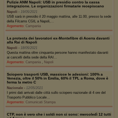
Pulizie ANM Napoli: USB in presidio contro la cassa
integrazione. Le organizzazioni firmatarie recepiscano
Napoli
-
19/05/2021
USB sarà in presidio il 20 maggio mattina, alle 11.00, presso la sede
della Filcams CGIL a Napoli,…
Argomento:
Campania
La protesta dei lavoratori ex-Montefibre di Acerra davanti
alla Rai di Napoli
Napoli
-
18/05/2021
Questa mattina oltre cinquanta persone hanno manifestato davanti
ai cancelli della sede della RAI…
Argomento:
Campania
,
Napoli
Sciopero trasporti USB, massicce le adesioni: 100% a
Venezia, oltre il 50% in Emilia, 60% il TPL a Roma, dove è
ferma la metro C
Nazionale
-
12/05/2021
I primi dati arrivati dalle città sullo sciopero nazionale di 4 ore del
Trasporto Pubblico Locale…
Argomento:
Comunicati Stampa
CTP, non è vero che i soldi non ci sono: mercoledì 12 tutti