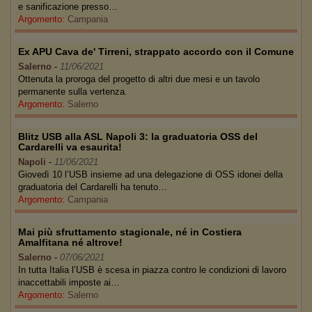
e sanificazione presso…
Argomento:
Campania
Ex APU Cava de' Tirreni, strappato accordo con il Comune
Salerno
-
11/06/2021
Ottenuta la proroga del progetto di altri due mesi e un tavolo
permanente sulla vertenza.
Argomento:
Salerno
Blitz USB alla ASL Napoli 3: la graduatoria OSS del
Cardarelli va esaurita!
Napoli
-
11/06/2021
Giovedì 10 l’USB insieme ad una delegazione di OSS idonei della
graduatoria del Cardarelli ha tenuto…
Argomento:
Campania
Mai più sfruttamento stagionale, né in Costiera
Amalfitana né altrove!
Salerno
-
07/06/2021
In tutta Italia l’USB è scesa in piazza contro le condizioni di lavoro
inaccettabili imposte ai…
Argomento:
Salerno