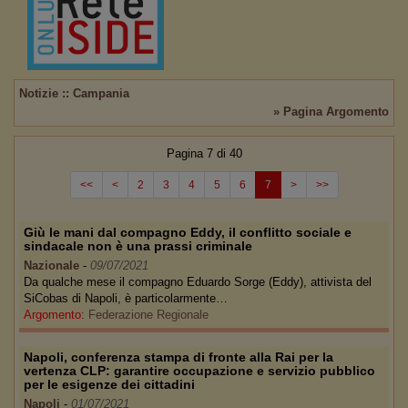
Notizie :: Campania
» Pagina Argomento
Pagina 7 di 40
<<
<
2
3
4
5
6
7
>
>>
Giù le mani dal compagno Eddy, il conflitto sociale e
sindacale non è una prassi criminale
Nazionale
-
09/07/2021
Da qualche mese il compagno Eduardo Sorge (Eddy), attivista del
SiCobas di Napoli, è particolarmente…
Argomento:
Federazione Regionale
Napoli, conferenza stampa di fronte alla Rai per la
vertenza CLP: garantire occupazione e servizio pubblico
per le esigenze dei cittadini
Napoli
-
01/07/2021